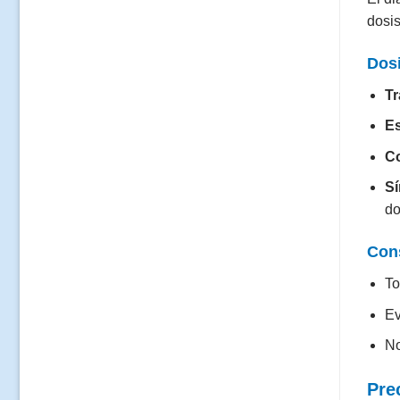
dosis
Dosi
Tr
E
C
Sí
do
Cons
To
Ev
No
Pre