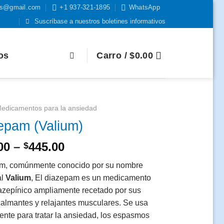
eds@gmail.com
+1 937-321-1895
WhatsApp
Suscríbase a nuestros boletines informativos
os
Carro /
$
0.00
edicamentos para la ansiedad
epam (Valium)
Rango
00
–
445.00
$
de
m, comúnmente conocido por su nombre
precios:
al
Valium
, El diazepam es un medicamento
$145.00
zepínico ampliamente recetado por sus
a
calmantes y relajantes musculares. Se usa
$445.00
te para tratar la ansiedad, los espasmos