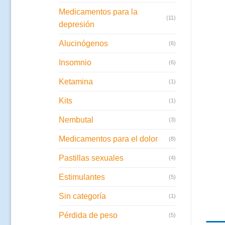
Medicamentos para la
(11)
depresión
Alucinógenos
(6)
Insomnio
(6)
Ketamina
(1)
Kits
(1)
Nembutal
(3)
Medicamentos para el dolor
(8)
Pastillas sexuales
(4)
Estimulantes
(5)
Sin categoría
(1)
Pérdida de peso
(5)