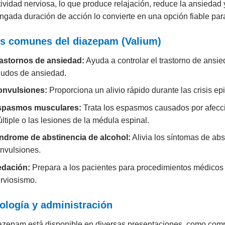
tividad nerviosa, lo que produce relajación, reduce la ansieda
ngada duración de acción lo convierte en una opción fiable para
s comunes del diazepam (Valium)
astornos de ansiedad:
Ayuda a controlar el trastorno de ansi
udos de ansiedad.
onvulsiones:
Proporciona un alivio rápido durante las crisis epi
spasmos musculares:
Trata los espasmos causados por afeccio
ltiple o las lesiones de la médula espinal.
ndrome de abstinencia de alcohol:
Alivia los síntomas de abs
nvulsiones.
edación:
Prepara a los pacientes para procedimientos médicos
rviosismo.
ología y administración
azepam está disponible en diversas presentaciones, como compr