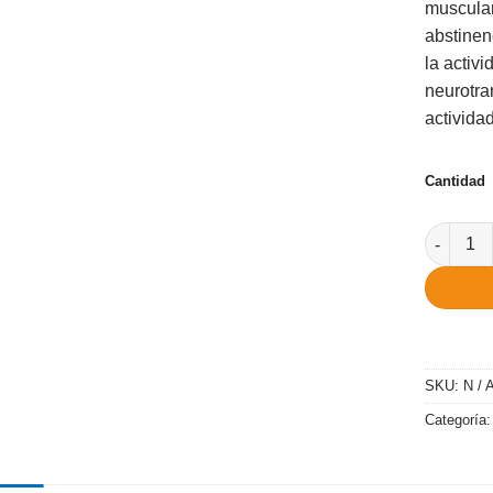
muscular
abstinen
la activ
neurotra
activida
Cantidad
Cantidad
SKU:
N / 
Categoría