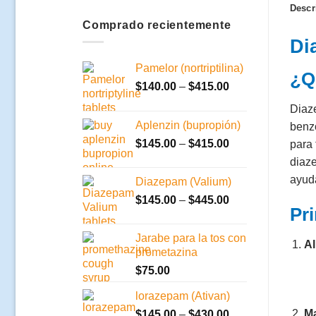
Descr
Comprado recientemente
Di
Pamelor (nortriptilina)
¿Q
Rango
$
140.00
–
$
415.00
de
Diaz
precios:
Aplenzin (bupropión)
benz
$140.00
Rango
$
145.00
–
$
415.00
para 
a
de
$415.00
diaze
precios:
ayuda
Diazepam (Valium)
$145.00
Rango
$
145.00
–
$
445.00
a
Pri
de
$415.00
precios:
Jarabe para la tos con
$145.00
Al
prometazina
a
$
75.00
$445.00
lorazepam (Ativan)
Ma
Rango
$
145.00
–
$
430.00