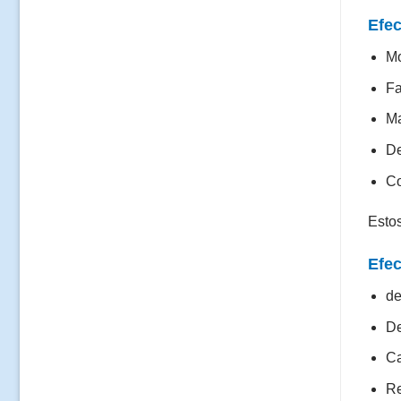
Efe
M
Fa
M
De
Co
Estos
Efec
de
De
Ca
Re