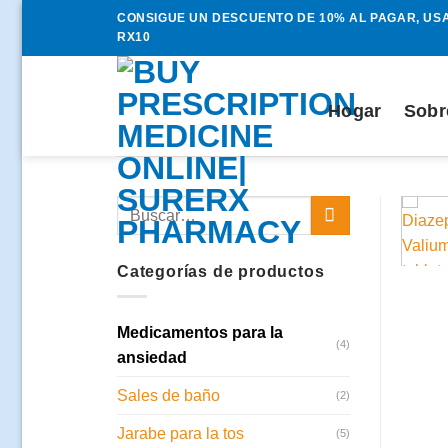
Saltar
CONSIGUE UN DESCUENTO DE 10% AL PAGAR, USA
al
RX10
contenido
Hogar
Sobr
Buscar:
Categorías de productos
Medicamentos para la
(4)
ansiedad
Sales de baño
(2)
Jarabe para la tos
(5)