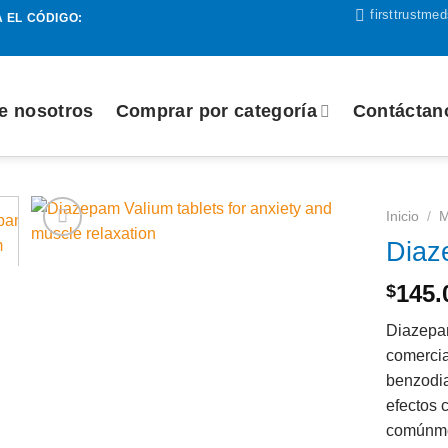
firsttrustm
 EL CÓDIGO:
e nosotros
Comprar por categoría
Contáctan
Inicio
/
M
Diaz
Añadir
a la
145.
$
lista de
deseos
Diazepa
comerci
benzodia
efectos 
comúnmen