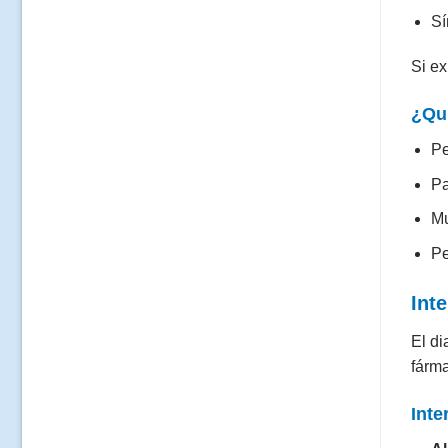
Sí
Si ex
¿Qui
Pe
Pa
Mu
Pe
Int
El di
fárm
Int