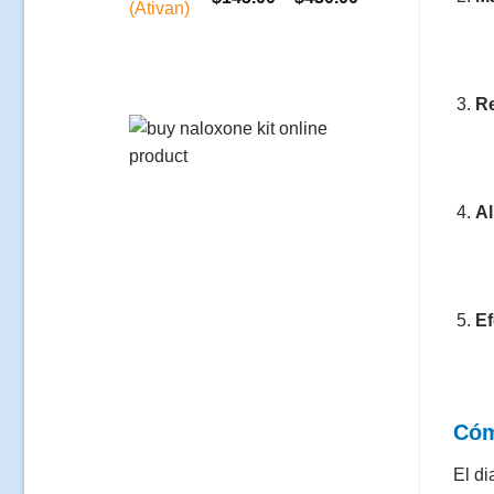
de
precios:
$145.00
a
Re
$430.00
Al
Ef
Cóm
El di