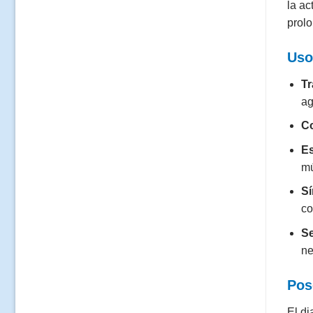
la ac
prolo
Uso
Tr
ag
C
E
mú
Sí
co
S
ne
Pos
El di