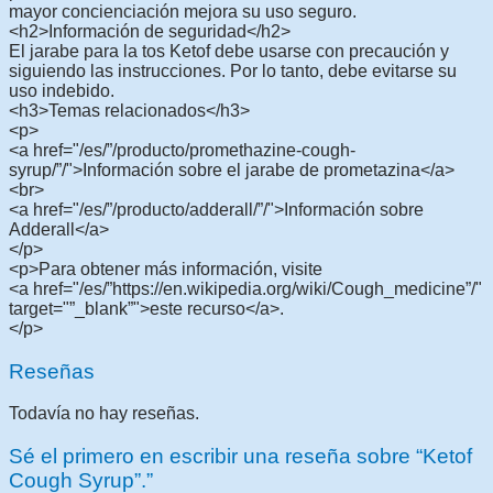
mayor concienciación mejora su uso seguro.
<h2>Información de seguridad</h2>
El jarabe para la tos Ketof debe usarse con precaución y
siguiendo las instrucciones. Por lo tanto, debe evitarse su
uso indebido.
<h3>Temas relacionados</h3>
<p>
<a href="/es/”/producto/promethazine-cough-
syrup/”/">Información sobre el jarabe de prometazina</a>
<br>
<a href="/es/”/producto/adderall/”/">Información sobre
Adderall</a>
</p>
<p>Para obtener más información, visite
<a href="/es/”https://en.wikipedia.org/wiki/Cough_medicine”/"
target="”_blank”">este recurso</a>.
</p>
Reseñas
Todavía no hay reseñas.
Sé el primero en escribir una reseña sobre “Ketof
Cough Syrup”.”