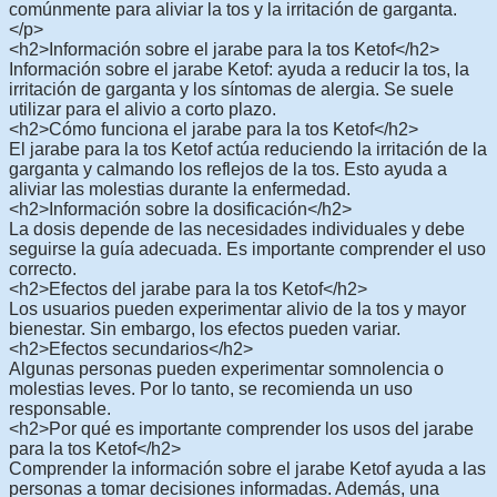
comúnmente para aliviar la tos y la irritación de garganta.
</p>
<h2>Información sobre el jarabe para la tos Ketof</h2>
Información sobre el jarabe Ketof: ayuda a reducir la tos, la
irritación de garganta y los síntomas de alergia. Se suele
utilizar para el alivio a corto plazo.
<h2>Cómo funciona el jarabe para la tos Ketof</h2>
El jarabe para la tos Ketof actúa reduciendo la irritación de la
garganta y calmando los reflejos de la tos. Esto ayuda a
aliviar las molestias durante la enfermedad.
<h2>Información sobre la dosificación</h2>
La dosis depende de las necesidades individuales y debe
seguirse la guía adecuada. Es importante comprender el uso
correcto.
<h2>Efectos del jarabe para la tos Ketof</h2>
Los usuarios pueden experimentar alivio de la tos y mayor
bienestar. Sin embargo, los efectos pueden variar.
<h2>Efectos secundarios</h2>
Algunas personas pueden experimentar somnolencia o
molestias leves. Por lo tanto, se recomienda un uso
responsable.
<h2>Por qué es importante comprender los usos del jarabe
para la tos Ketof</h2>
Comprender la información sobre el jarabe Ketof ayuda a las
personas a tomar decisiones informadas. Además, una