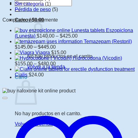
Buscar:
Sin categoría
(1)
Pérdida de peso
(5)
Comprado recientemente
Carro /
$
0.00
Eszopiclona
Rango
(Lunesta)
$
140.00
–
$
425.00
de
Temazepam (Restoril)
Rango
precios:
$
145.00
–
$
445.00
de
$140.00
Viagra
$
15.00
No hay productos en el carrito.
precios:
a
Hidrocodona (Vicodin)
$145.00
Rango
$425.00
$
155.00
–
$
480.00
Volver a la tienda
a
de
$445.00
precios:
Cialis
$
24.00
Carro
$155.00
a
$480.00
No hay productos en el carrito.
Volver a la tienda