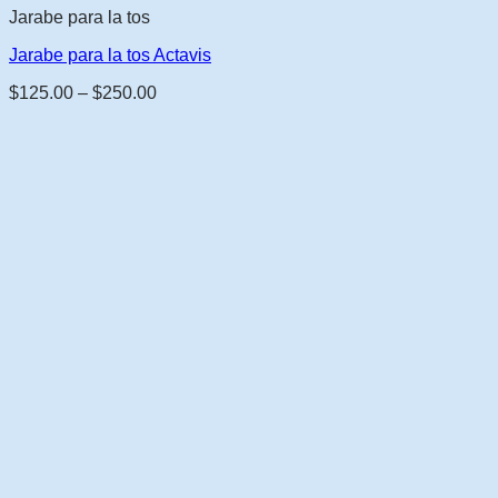
Jarabe para la tos
Jarabe para la tos Actavis
Rango
$
125.00
–
$
250.00
de
precios:
$125.00
a
$250.00