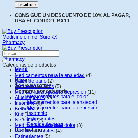
CONSIGUE UN DESCUENTO DE 10% AL PAGAR,
USA EL CÓDIGO: RX10
Buscar:
Categorías de productos
Menú
Medicamentos para la ansiedad
(4)
Hogar
Sales de baño
(2)
Sobre nosotros
Jarabe para la tos
(5)
Comprar por categoría
Medicamentos para la depresión
(11)
Medicamentos para el dolor
Alucinógenos
(6)
Medicamentos para la ansiedad
Insomnio
(6)
Medicamentos para la depresión
Ketamina
(1)
Insomnio
Kits
(1)
Estimulantes
Nembutal
(3)
Pérdida de peso
Medicamentos para el dolor
(8)
Contáctanos
Pastillas sexuales
(4)
Estimulantes
(5)