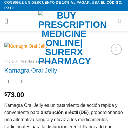
CONSIGUE UN DESCUENTO DE 10% AL PAGAR, USA EL CÓDIGO:
Saltar
RX10
al
contenido
Añadir
Inicio
/
Pastillas sexuales
a la
Kamagra Oral Jelly
lista de
deseos
73.00
$
Kamagra Oral Jelly es un tratamiento de acción rápida y
conveniente para
disfunción eréctil (DE)
, proporcionando
una alternativa segura y eficaz a los medicamentos
tradicionales para la disfunción eréctil. Fabricado por